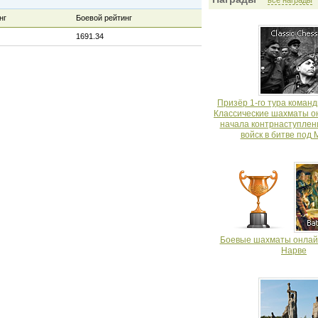
все награды
нг
Боевой рейтинг
1691.34
Призёр 1-го тура команд
Классические шахматы о
начала контрнаступлен
войск в битве под 
Боевые шахматы онлайн
Нарве