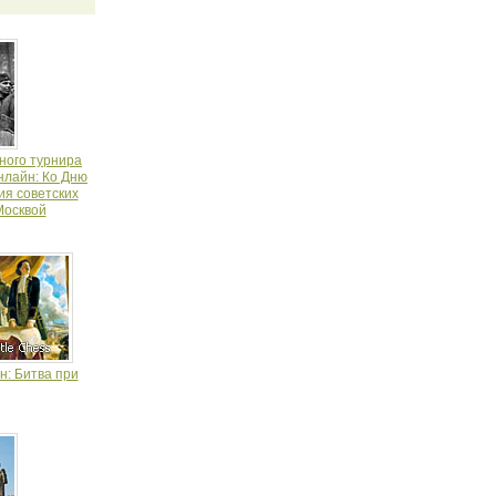
ного турнира
нлайн: Ко Дню
ия советских
Москвой
: Битва при