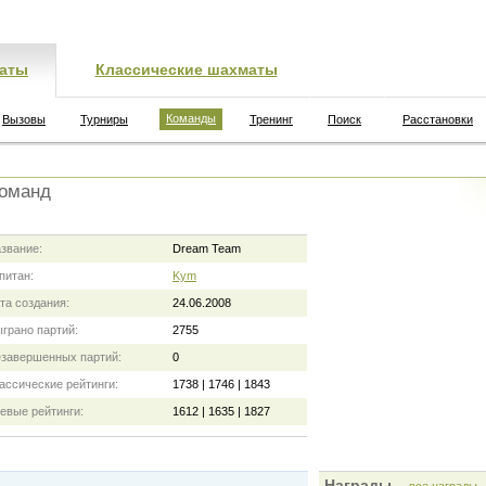
аты
Классические шахматы
Команды
Вызовы
Турниры
Тренинг
Поиск
Расстановки
команд
звание:
Dream Team
питан:
Kym
та создания:
24.06.2008
грано партий:
2755
завершенных партий:
0
ассические рейтинги:
1738 | 1746 | 1843
евые рейтинги:
1612 | 1635 | 1827
Награды