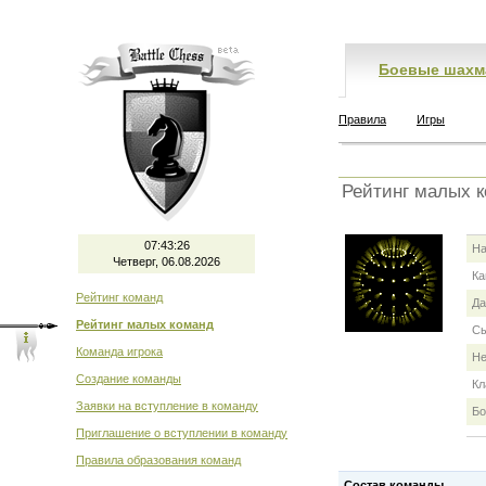
Боевые шахм
Правила
Игры
Рейтинг малых 
07:43:26
На
Четверг, 06.08.2026
Ка
Рейтинг команд
Да
Рейтинг малых команд
Сы
Команда игрока
Не
Создание команды
Кл
Заявки на вступление в команду
Бо
Приглашение о вступлении в команду
Правила образования команд
Состав команды