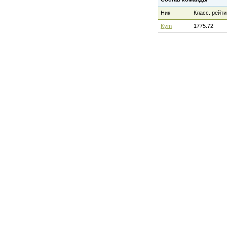
Ник
Класс. рейти
Kym
1775.72