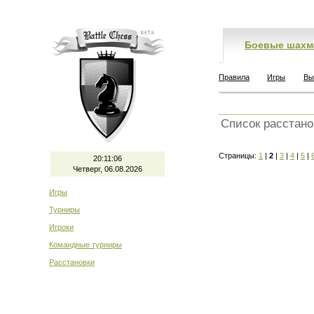
Боевые шахм
Правила
Игры
Вы
Список расстано
Страницы:
1
|
2
|
3
|
4
|
5
|
20:11:07
Четверг, 06.08.2026
Игры
Турниры
Игроки
Командные турниры
Расстановки