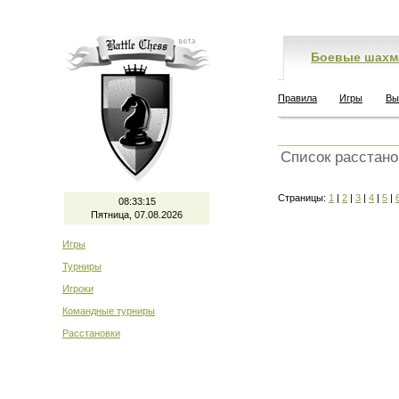
Боевые шахм
Правила
Игры
Вы
Список расстано
Страницы:
1
|
2
|
3
|
4
|
5
|
08:33:16
Пятница, 07.08.2026
Игры
Турниры
Игроки
Командные турниры
Расстановки