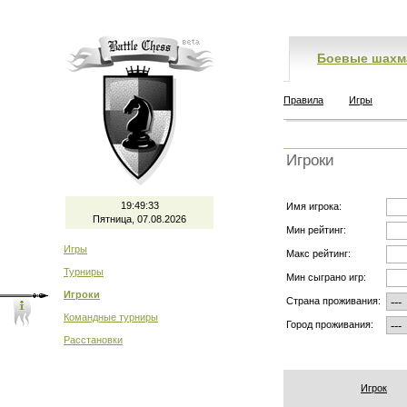
Боевые шахм
Правила
Игры
Игроки
19:49:33
Имя игрока:
Пятница, 07.08.2026
Мин рейтинг:
Игры
Макс рейтинг:
Турниры
Мин сыграно игр:
Игроки
Страна проживания:
Командные турниры
Город проживания:
Расстановки
Игрок