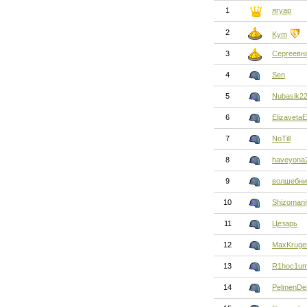
1
ягуар
2
Kym
3
Сергеевн
4
Sen
5
Nubasik2
6
ElizavetaE
7
NoTill
8
haveyona
9
волшебни
10
Shizoman
11
Цезарь
12
MaxKruge
13
R1hoc1u
14
PelmenDes