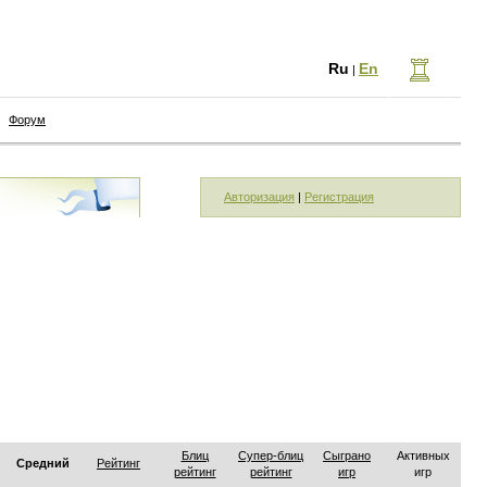
Ru
En
|
Форум
Авторизация
|
Регистрация
Блиц
Супер-блиц
Сыграно
Активных
Средний
Рейтинг
рейтинг
рейтинг
игр
игр