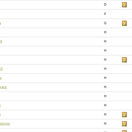
D
F
а
G
H
28
H
H
H
23
H
к
H
iyack
H
H
r
H
m
H
troyer
H