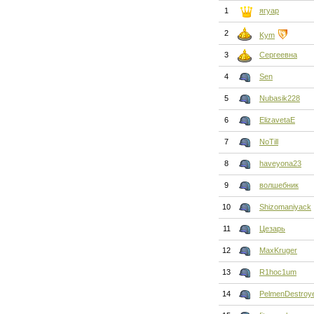
1
ягуар
2
Kym
3
Сергеевна
4
Sen
5
Nubasik228
6
ElizavetaE
7
NoTill
8
haveyona23
9
волшебник
10
Shizomaniyack
11
Цезарь
12
MaxKruger
13
R1hoc1um
14
PelmenDestroy