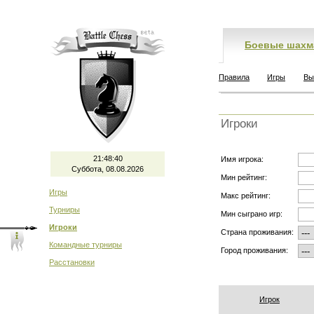
Боевые шахм
Правила
Игры
Вы
Игроки
21:48:40
Имя игрока:
Суббота, 08.08.2026
Мин рейтинг:
Игры
Макс рейтинг:
Турниры
Мин сыграно игр:
Игроки
Страна проживания:
Командные турниры
Город проживания:
Расстановки
Игрок