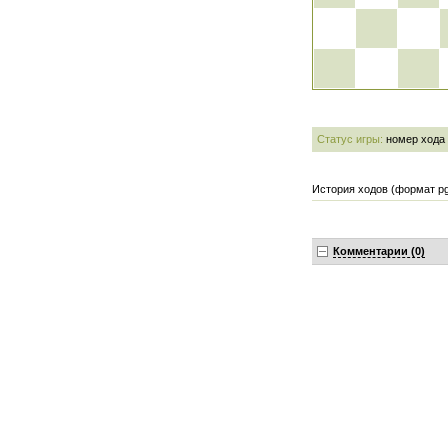
Статус игры:
номер хода
История ходов (формат pg
Комментарии (0)