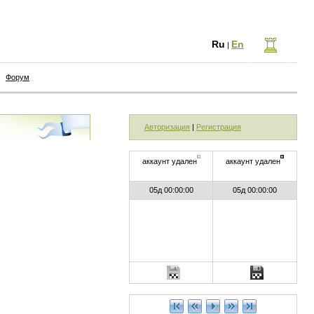
Ru
En
|
Форум
Авторизация
|
Регистрация
аккаунт удален
аккаунт удален
05д 00:00:00
05д 00:00:00