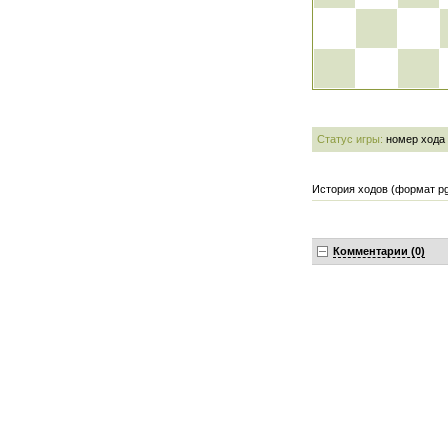
Статус игры:
номер хода
История ходов (формат pg
Комментарии (0)