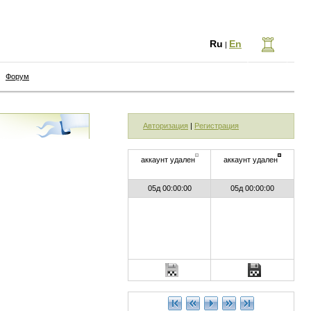
Ru
En
|
Форум
Авторизация
|
Регистрация
аккаунт удален
аккаунт удален
05д 00:00:00
05д 00:00:00