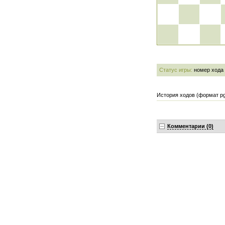
Статус игры:
номер хода
История ходов (формат pg
Комментарии (0)