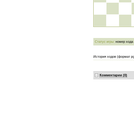
Статус игры:
номер хода
История ходов (формат pg
Комментарии (0)