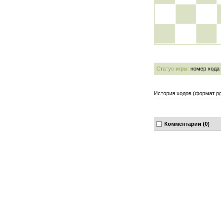
Статус игры:
номер хода
История ходов (формат pg
Комментарии (0)