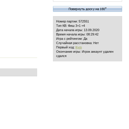
Номер партии: 572551
Тип КВ: Фиш 3+1 =4
Дата начала игры: 13.09.2020
Время начала игры: 08:29:42
Игра с рейтингом: Да
Случайная расстановка: Нет
Первый ход:
Kym
Окончание игры: Игрок аккаунт удален
сдался