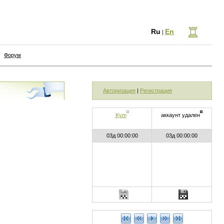
Ru
En
|
Форум
Авторизация
|
Регистрация
Kym
аккаунт удален
03д 00:00:00
03д 00:00:00