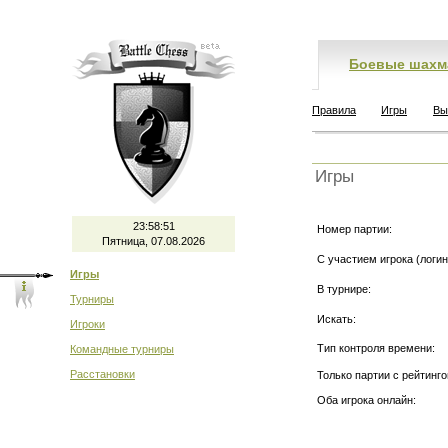
Боевые шахм
Правила
Игры
Вы
Игры
23:58:51
Номер партии:
Пятница, 07.08.2026
С участием игрока (логин
Игры
В турнире:
Турниры
Искать:
Игроки
Тип контроля времени:
Командные турниры
Расстановки
Только партии с рейтинго
Оба игрока онлайн: