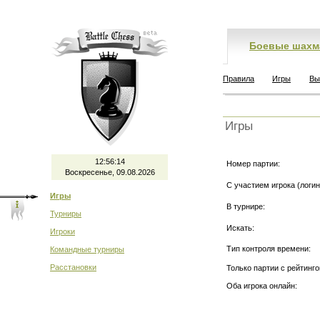
Боевые шахм
Правила
Игры
Вы
Игры
12:56:14
Номер партии:
Воскресенье, 09.08.2026
С участием игрока (логин
Игры
В турнире:
Турниры
Искать:
Игроки
Тип контроля времени:
Командные турниры
Расстановки
Только партии с рейтинго
Оба игрока онлайн: