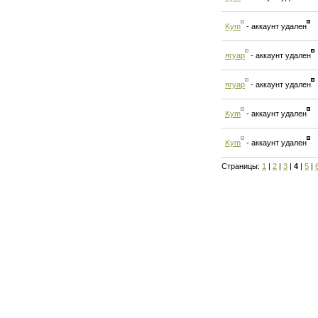
Kym
-
аккаунт удален
ягуар
-
аккаунт удален
ягуар
-
аккаунт удален
Kym
-
аккаунт удален
Kym
-
аккаунт удален
Страницы:
1
|
2
|
3
|
4
|
5
|