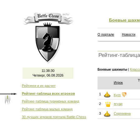
Боевые шахм
О портале
Новости
Рейтинг-таблица
Боевые шахматы
|
Класс
11:38:30
Четверг, 06.08.2026
Т
Игрок
Рейтинги и их расчет
Рейтинг-таблица всех игроков
1
Kym
Рейтинг-таблица турнирных команд
2
ягуар
Рейтинг-таблица малых команд
3
Сергеевна
30 лучших игроков портала Battle-Chess