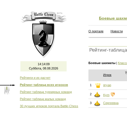
Боевые шахм
О портале
Новости
Рейтинг-таблица
Боевые шахматы
|
Класс
14:14:09
Суббота, 08.08.2026
Т
Игрок
Рейтинги и их расчет
Рейтинг-таблица всех игроков
1
ягуар
Рейтинг-таблица турнирных команд
2
Kym
Рейтинг-таблица малых команд
3
Сергеевна
30 лучших игроков портала Battle-Chess