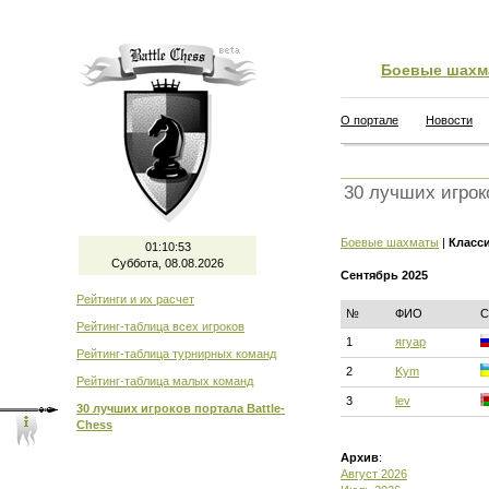
Боевые шахм
О портале
Новости
30 лучших игрок
Боевые шахматы
|
Класс
01:10:54
Суббота, 08.08.2026
Сентябрь 2025
Рейтинги и их расчет
№
ФИО
С
Рейтинг-таблица всех игроков
1
ягуар
Рейтинг-таблица турнирных команд
2
Kym
Рейтинг-таблица малых команд
3
lev
30 лучших игроков портала Battle-
Chess
Архив
:
Август 2026