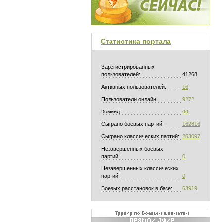
Статистика портала
Зарегистрированных
пользователей:
41268
Активных пользователей:
16
Пользователи онлайн:
9272
Команд:
44
Сыграно боевых партий:
162816
Сыграно классических партий:
253097
Незавершенных боевых
партий:
0
Незавершенных классических
партий:
0
Боевых расстановок в базе:
63919