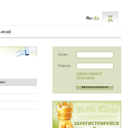
Ru
En
|
 друзей
Логин:
Пароль:
Забыли пароль??
Регистрация
ласс