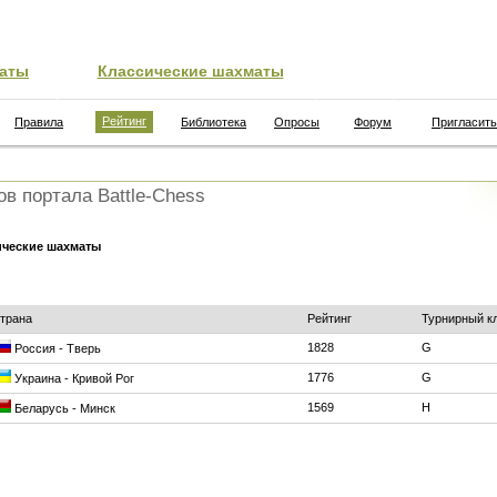
аты
Классические шахматы
Рейтинг
Правила
Библиотека
Опросы
Форум
Пригласить
ов портала Battle-Chess
ические шахматы
трана
Рейтинг
Турнирный к
1828
G
Россия - Тверь
1776
G
Украина - Кривой Рог
1569
H
Беларусь - Минск