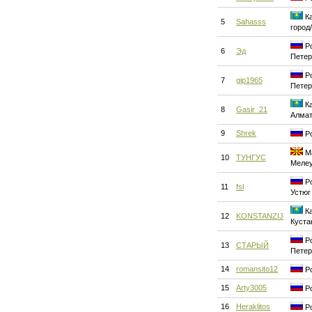
Ка
5
Sahasss
город
Ро
6
Эд
Петер
Ро
7
gip1965
Петер
Ка
8
Gasir_21
Алма
9
Shrek
Ро
Ма
10
ТУНГУС
Меле
Ро
11
fsl
Устюг
Ка
12
KONSTANZIJ
Куста
Ро
13
СТАРЫЙ
Петер
14
romansito12
Ро
15
Arty3005
Ро
16
Heraklitos
Ро