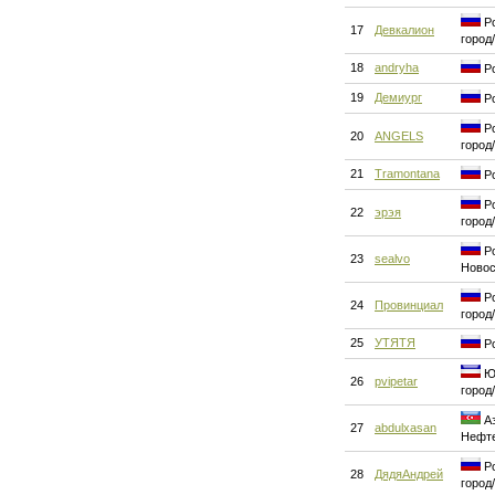
Ро
17
Девкалион
город
18
andryha
Ро
19
Демиург
Ро
Ро
20
ANGELS
город
21
Tramontana
Ро
Ро
22
эрэя
город
Ро
23
sealvo
Новос
Ро
24
Провинциал
город
25
УТЯТЯ
Ро
Юг
26
pvipetar
город
Аз
27
abdulxasan
Нефт
Ро
28
ДядяАндрей
город