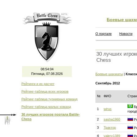
Боевые шахм
О портале
Новости
30 лучших игроко
Chess
08:54:05
Пятница, 07.08.2026
Боевые шахматы
|
Класс
Сентябрь 2012
Рейтинги и их расчет
Рейтинг-таблица всех игроков
№
ФИО
Стран
Рейтинг-таблица турнирных команд
Рейтинг-таблица малых команд
Бр
1
wirus
город
30 лучших игроков портала Battle-
Chess
2
sasha1960
Ро
3
Трактор
Ро
4
valery1389
Ро