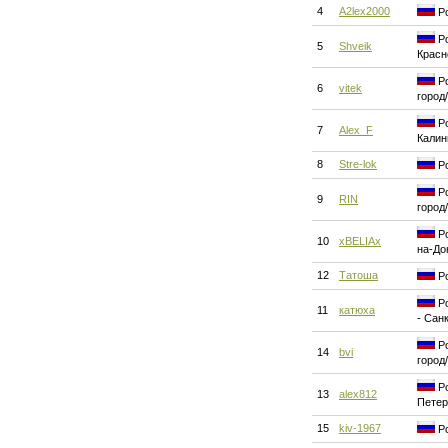
4
A2lex2000
Ро
Ро
5
Shveik
Красн
Ро
6
vitek
город
Ро
7
Alex_F
Калин
8
Stre-lok
Ро
Ро
9
RIN
город
Ро
10
xBELIAx
на-До
12
Татоша
Ро
Ро
11
катюха
- Сан
Ро
14
bvi
город
Ро
13
alex812
Петер
15
kiv-1967
Ро