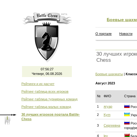
Боевые шахм
О портале
Новости
30 лучших игроко
Chess
07:56:28
Четверг, 06.08.2026
Боевые шахматы
|
Класс
Август 2023
Рейтинги и их расчет
Рейтинг-таблица всех игроков
№
ФИО
Страна
Рейтинг-таблица турнирных команд
1
ягуар
Рейтинг-таблица малых команд
Росс
30 лучших игроков портала Battle-
2
Kym
Укра
Chess
Росс
3
Сергеевна
город/р
4
lev
Бела