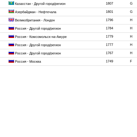
1807
G
Казахстан - Другой город/регион
1801
G
Азербайджан - Нефтечала
1796
H
Великобритания - Лондон
1784
H
Россия - Другой город/регион
1779
H
Россия - Комсомольск-на-Амуре
1777
H
Россия - Другой город/регион
1767
H
Россия - Другой город/регион
1749
F
Россия - Москва