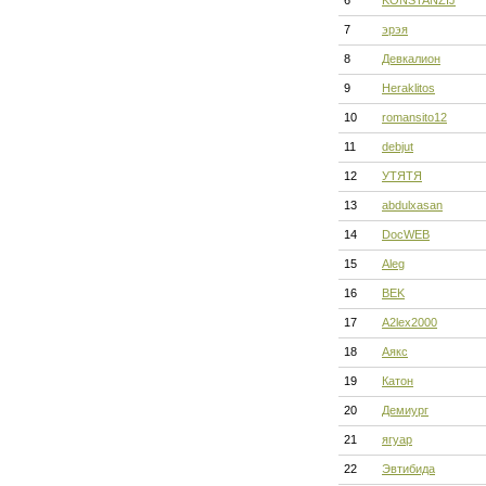
6
KONSTANZIJ
7
эрэя
8
Девкалион
9
Heraklitos
10
romansito12
11
debjut
12
УТЯТЯ
13
abdulxasan
14
DocWEB
15
Aleg
16
BEK
17
A2lex2000
18
Аякс
19
Катон
20
Демиург
21
ягуар
22
Эвтибида