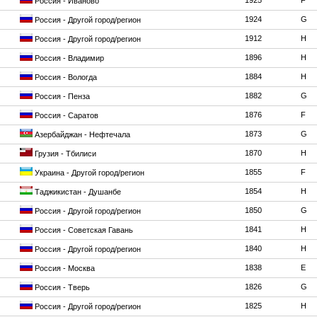
1925
F
Россия - Иваново
1924
G
Россия - Другой город/регион
1912
H
Россия - Другой город/регион
1896
H
Россия - Владимир
1884
H
Россия - Вологда
1882
G
Россия - Пенза
1876
F
Россия - Саратов
1873
G
Азербайджан - Нефтечала
1870
H
Грузия - Тбилиси
1855
F
Украина - Другой город/регион
1854
H
Таджикистан - Душанбе
1850
G
Россия - Другой город/регион
1841
H
Россия - Советская Гавань
1840
H
Россия - Другой город/регион
1838
E
Россия - Москва
1826
G
Россия - Тверь
1825
H
Россия - Другой город/регион