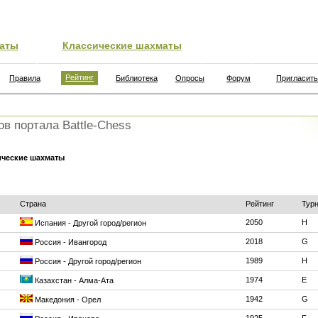
аты
Классические шахматы
Рейтинг
Правила
Библиотека
Опросы
Форум
Пригласить
ов портала Battle-Chess
ические шахматы
Страна
Рейтинг
Тур
2050
H
Испания - Другой город/регион
2018
G
Россия - Ивангород
1989
H
Россия - Другой город/регион
1974
E
Казахстан - Алма-Ата
1942
G
Македония - Орел