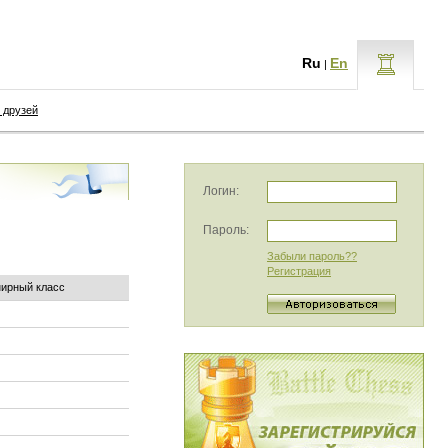
Ru
En
|
 друзей
Логин:
Пароль:
Забыли пароль??
Регистрация
нирный класс