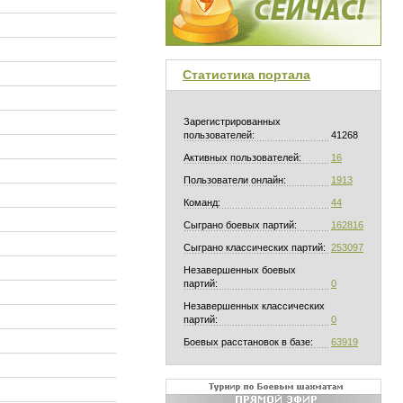
Статистика портала
Зарегистрированных
пользователей:
41268
Активных пользователей:
16
Пользователи онлайн:
1913
Команд:
44
Сыграно боевых партий:
162816
Сыграно классических партий:
253097
Незавершенных боевых
партий:
0
Незавершенных классических
партий:
0
Боевых расстановок в базе:
63919