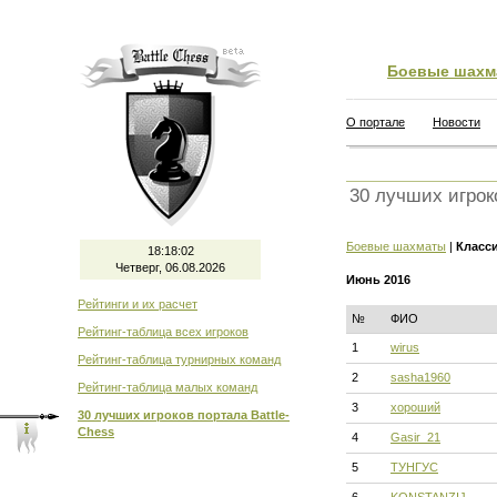
Боевые шахм
О портале
Новости
30 лучших игрок
Боевые шахматы
|
Класс
18:18:02
Четверг, 06.08.2026
Июнь 2016
Рейтинги и их расчет
№
ФИО
Рейтинг-таблица всех игроков
1
wirus
Рейтинг-таблица турнирных команд
2
sasha1960
Рейтинг-таблица малых команд
3
хороший
30 лучших игроков портала Battle-
Chess
4
Gasir_21
5
ТУНГУС