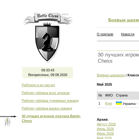
Боевые шахм
О портале
Новости
30 лучших игроко
Chess
09:33:43
Воскресенье, 09.08.2026
Боевые шахматы
|
Класс
Май 2025
Рейтинги и их расчет
Рейтинг-таблица всех игроков
№
ФИО
Страна
Рейтинг-таблица турнирных команд
1
Kym
Украина - 
Рейтинг-таблица малых команд
30 лучших игроков портала Battle-
Архив
:
Chess
Август 2026
Июль 2026
Июнь 2026
Май 2026