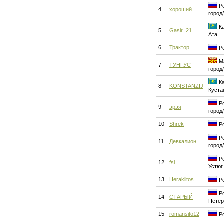
Ро
4
хороший
город
Ка
5
Gasir_21
Ата
6
Трактор
Ро
Ма
7
ТУНГУС
город
Ка
8
KONSTANZIJ
Куста
Ро
9
эрэя
город
10
Shrek
Ро
Ро
11
Девкалион
город
Ро
12
fsl
Устюг
13
Heraklitos
Ро
Ро
14
СТАРЫЙ
Петер
15
romansito12
Ро