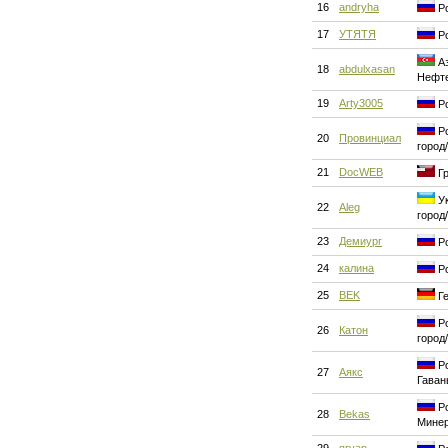
16
andryha
Ро
17
УТЯТЯ
Ро
Аз
18
abdulxasan
Нефт
19
Arty3005
Ро
Ро
20
Провинциал
город
21
DocWEB
Гр
Ук
22
Aleg
город
23
Демиург
Ро
24
калина
Ро
25
BEK
Ге
Ро
26
Катон
город
Ро
27
Аякс
Гаван
Ро
28
Bekas
Мине