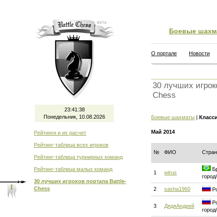
Боевые шахм
О портале
Новости
30 лучших игроко
Chess
23:41:38
Понедельник, 10.08.2026
Боевые шахматы
|
Класс
Май 2014
Рейтинги и их расчет
Рейтинг-таблица всех игроков
№
ФИО
Стран
Рейтинг-таблица турнирных команд
Рейтинг-таблица малых команд
Бр
1
wirus
город
30 лучших игроков портала Battle-
Chess
2
sasha1960
Ро
Ро
3
ДядяАндрей
город