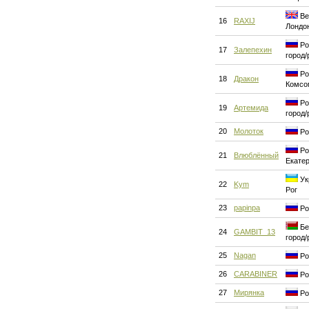
Ве
16
RAXIJ
Лондо
Ро
17
Залепехин
город/
Ро
18
Дракон
Комсо
Ро
19
Артемида
город/
20
Молоток
Ро
Ро
21
Влюблённый
Екате
Ук
22
Kym
Рог
23
papinpa
Ро
Бе
24
GAMBIT_13
город/
25
Nagan
Ро
26
CARABINER
Ро
27
Мирянка
Ро