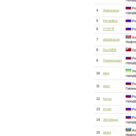
город/
Ро
4
Девкалион
город/
5
Heraklitos
Ро
6
УТЯТЯ
Ро
Аз
7
abdulxasan
Нефте
8
DocWEB
Гр
Ро
9
Провинциал
город/
Ук
10
Aleg
город/
Ро
11
Аякс
Гаван
Ро
12
Катон
город/
13
ягуар
Ро
Ро
14
Эвтибида
город/
Аз
15
abdul
Нефте