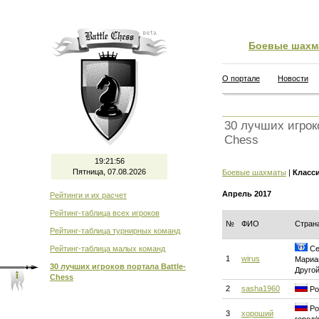
Боевые шахм
О портале
Новости
30 лучших игроко
Chess
19:21:57
Пятница, 07.08.2026
Боевые шахматы
|
Класс
Апрель 2017
Рейтинги и их расчет
Рейтинг-таблица всех игроков
№
ФИО
Стран
Рейтинг-таблица турнирных команд
Рейтинг-таблица малых команд
Се
1
wirus
Мариан
30 лучших игроков портала Battle-
Другой
Chess
2
sasha1960
Ро
Ро
3
хороший