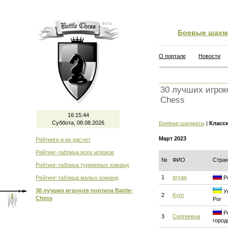
Боевые шахм
О портале
Новости
30 лучших игроко
Chess
16:15:45
Суббота, 08.08.2026
Боевые шахматы
|
Класс
Март 2023
Рейтинги и их расчет
Рейтинг-таблица всех игроков
№
ФИО
Стра
Рейтинг-таблица турнирных команд
1
ягуар
Рейтинг-таблица малых команд
Ро
30 лучших игроков портала Battle-
Ук
2
Kym
Chess
Рог
Ро
3
Сергеевна
город