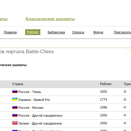
аты
Классические шахматы
Рейтинг
Правила
Библиотека
Опросы
Форум
Пригласить
ов портала Battle-Chess
ические шахматы
Страна
Рейтинг
Турн
1832
G
Россия - Тверь
1774
G
Украина - Кривой Рог
1596
H
Россия - Москва
1550
H
Россия - Другой город/регион
1550
H
Латвия - Другой город/регион