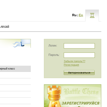
Ru
En
|
 друзей
Логин:
Пароль:
Забыли пароль??
Регистрация
ирный класс