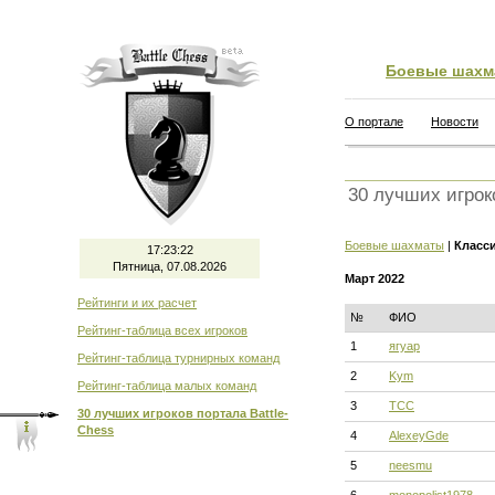
Боевые шахм
О портале
Новости
30 лучших игрок
Боевые шахматы
|
Класс
17:23:23
Пятница, 07.08.2026
Март 2022
Рейтинги и их расчет
№
ФИО
Рейтинг-таблица всех игроков
1
ягуар
Рейтинг-таблица турнирных команд
2
Kym
Рейтинг-таблица малых команд
3
ТСС
30 лучших игроков портала Battle-
Chess
4
AlexeyGde
5
neesmu