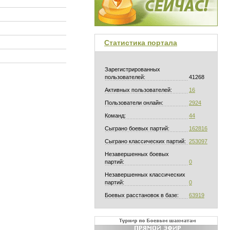
Статистика портала
Зарегистрированных
пользователей:
41268
Активных пользователей:
16
Пользователи онлайн:
2924
Команд:
44
Сыграно боевых партий:
162816
Сыграно классических партий:
253097
Незавершенных боевых
партий:
0
Незавершенных классических
партий:
0
Боевых расстановок в базе:
63919