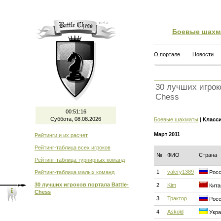
Боевые шахм
О портале
Новости
30 лучших игроко
Chess
00:51:17
Суббота, 08.08.2026
Боевые шахматы
|
Класс
Март 2011
Рейтинги и их расчет
Рейтинг-таблица всех игроков
№
ФИО
Страна
Рейтинг-таблица турнирных команд
1
valery1389
Рейтинг-таблица малых команд
Росс
30 лучших игроков портала Battle-
2
Kim
Кита
Chess
3
Трактор
Росс
4
Askold
Укра