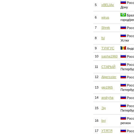
Росс
5
xBELIAx
Дону
Браз
6
wirus
город/ре
7
Shrek
Росс
Росс
8
fsl
Устюг
9
ТУНГУС
Андо
10
sasha1960
Росс
Росс
11
СТАРЫЙ
Петербу
12
Algersster
Росс
Росс
13
gip1965
Петербу
14
andryha
Росс
Росс
15
Эд
Петербу
Росс
16
bvi
регион
17
УТЯТЯ
Росс