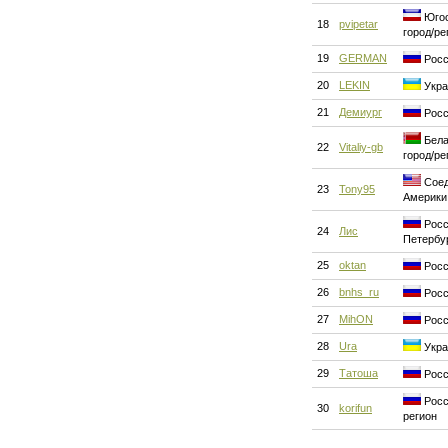
Югос
18
pvipetar
город/ре
19
GERMAN
Росс
20
LEKIN
Укра
21
Демиург
Росс
Бела
22
Vitaliy-gb
город/ре
Соед
23
Tony95
Америки
Росс
24
Лис
Петербу
25
oktan
Росс
26
bnhs_ru
Росс
27
MihON
Росс
28
Ura
Укра
29
Татоша
Росс
Росс
30
korifun
регион