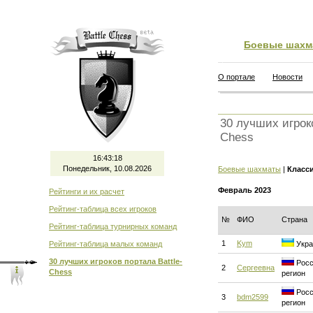
Боевые шахм
О портале
Новости
30 лучших игроко
Chess
16:43:19
Понедельник, 10.08.2026
Боевые шахматы
|
Класс
Февраль 2023
Рейтинги и их расчет
Рейтинг-таблица всех игроков
№
ФИО
Страна
Рейтинг-таблица турнирных команд
1
Kym
Рейтинг-таблица малых команд
Укра
30 лучших игроков портала Battle-
Росс
2
Сергеевна
Chess
регион
Росс
3
bdm2599
регион