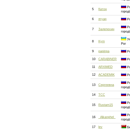
Ро
5
Катон
город
6
ягуар
Ро
Ро
7
Залепехин
город
Ук
8
Kym
Рог
9
papinpa
Ро
10
CARABINER
Ро
11
ARXIMED
Ро
12
ACADEMIK
Ро
Ро
13
Сергеевна
город
14
ТСС
Ро
Ро
15
Rustam15
город
Ро
16
_Alkanphel_
город
17
lev
Бе