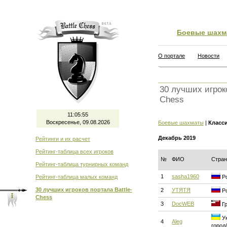
Боевые шахм
О портале
Новости
30 лучших игроко
Chess
11:05:55
Воскресенье, 09.08.2026
Боевые шахматы
|
Класс
Декабрь 2019
Рейтинги и их расчет
Рейтинг-таблица всех игроков
№
ФИО
Стран
Рейтинг-таблица турнирных команд
1
sasha1960
Рейтинг-таблица малых команд
Ро
30 лучших игроков портала Battle-
2
УТЯТЯ
Ро
Chess
3
DocWEB
Гр
Ук
4
Aleg
город