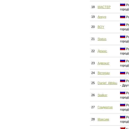
Ро
18
MACTEP
город
19
Анкур
Ро
Ро
20
BOY
город
Ро
21
Status
город
Ро
22
Демис
город
Ро
23
Адвокат
город
24
Ветеран
Ро
Ро
25
Daniel_Altblau
- Дру
Ро
26
Stalker
город
Ро
27
Гладиатор
город
Ро
28
Максим
город