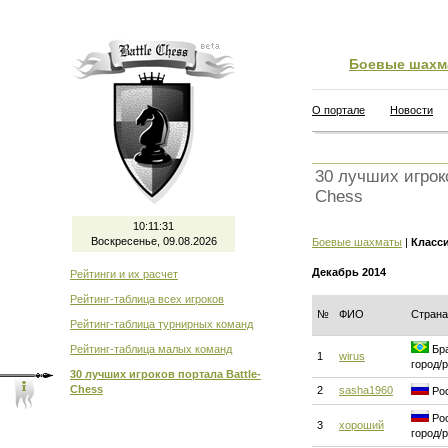
Боевые шахм
О портале
Новости
30 лучших игроко
Chess
10:11:31
Воскресенье, 09.08.2026
Боевые шахматы
|
Класс
Декабрь 2014
Рейтинги и их расчет
Рейтинг-таблица всех игроков
№
ФИО
Страна
Рейтинг-таблица турнирных команд
Рейтинг-таблица малых команд
Бра
1
wirus
город/
30 лучших игроков портала Battle-
Chess
2
sasha1960
Рос
Рос
3
хороший
город/