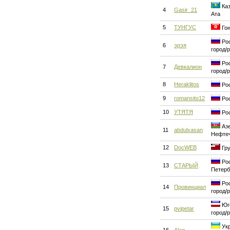
Каз
4
Gasir_21
Ата
5
ТУНГУС
Гон
Рос
6
эрэя
город/
Рос
7
Девкалион
город/
8
Heraklitos
Рос
9
romansito12
Рос
10
УТЯТЯ
Рос
Азе
11
abdulxasan
Нефте
12
DocWEB
Гру
Рос
13
СТАРЫЙ
Петерб
Рос
14
Провинциал
город/
Юго
15
pvipetar
город/
Укр