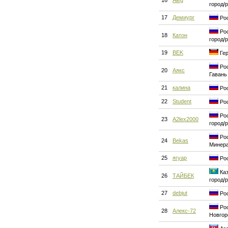
16
Aleg
город/
17
Демиург
Рос
Рос
18
Катон
город/
19
BEK
Гер
Рос
20
Аякс
Гавань
21
калина
Рос
22
Student
Рос
Рос
23
A2lex2000
город/
Рос
24
Bekas
Минер
25
ягуар
Рос
Каз
26
ТАЙБЕК
город/
27
debjut
Рос
Рос
28
Алекс-72
Новгор