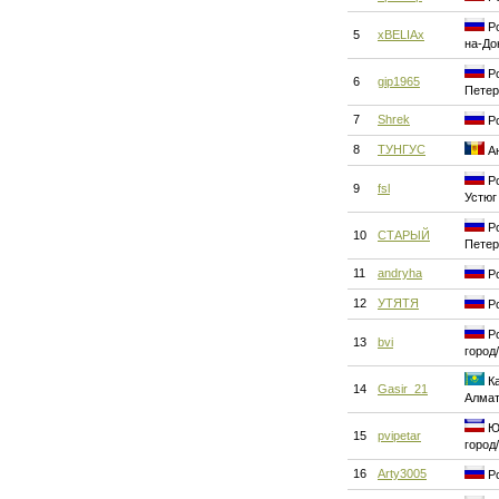
Ро
5
xBELIAx
на-До
Ро
6
gip1965
Петер
7
Shrek
Ро
8
ТУНГУС
Ан
Ро
9
fsl
Устюг
Ро
10
СТАРЫЙ
Петер
11
andryha
Ро
12
УТЯТЯ
Ро
Ро
13
bvi
город
Ка
14
Gasir_21
Алма
Юг
15
pvipetar
город
16
Arty3005
Ро