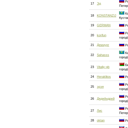
Ро
17
Эд
Петер
Ка
18
KONSTANZIJ
Куста
19
GERMAN
Ро
Ро
20
korifun
город
21
Демиург
Ро
Ка
22
Sahasss
город
Бе
23
Vitaliy-gb
город
24
Heraklitos
Ро
Ро
25
эрэя
город
Ро
26
ДядяАндрей
город
Ро
27
Лис
Петер
28
oktan
Ро