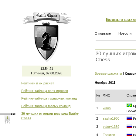
Боевые шахм
О портале
Новости
30 лучших игроко
Chess
13:54:22
Пятница, 07.08.2026
Боевые шахматы
|
Класс
Ноябрь 2011
Рейтинги и их расчет
Рейтинг-таблица всех игроков
№
ФИО
Стран
Рейтинг-таблица турнирных команд
Рейтинг-таблица малых команд
Бр
1
wirus
город
30 лучших игроков портала Battle-
Chess
2
sasha1960
Ро
3
valery1389
Ро
4
Трактор
Ро