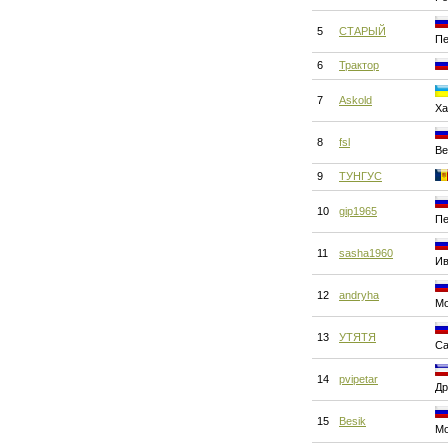
5
СТАРЫЙ
Пе
6
Трактор
7
Askold
Ха
8
fsl
Ве
9
ТУНГУС
10
gip1965
Пе
11
sasha1960
Ив
12
andryha
Мо
13
УТЯТЯ
Са
14
pvipetar
Др
15
Besik
Мо