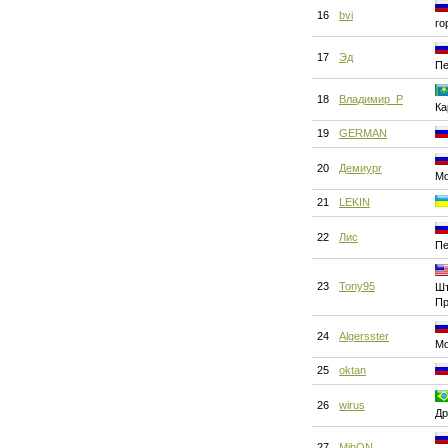
16
bvi
го
17
Эд
Пе
18
Владимир_Р
Ка
19
GERMAN
20
Демиург
Мо
21
LEKIN
22
Лис
Пе
23
Tony95
Шт
Пр
24
Algersster
Мо
25
oktan
26
wirus
Др
27
MihON