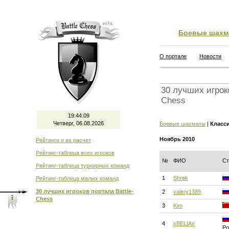
Боевые шахм
О портале
Новости
30 лучших игроко
Chess
19:44:10
Четверг, 06.08.2026
Боевые шахматы
|
Класс
Ноябрь 2010
Рейтинги и их расчет
Рейтинг-таблица всех игроков
№
ФИО
Ст
Рейтинг-таблица турнирных команд
1
Shrek
Рейтинг-таблица малых команд
30 лучших игроков портала Battle-
2
valery1389
Chess
3
Kim
4
xBELIAx
Ро