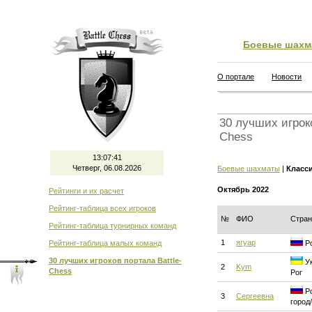
Боевые шахм
О портале
Новости
30 лучших игроко
Chess
13:07:42
Четверг, 06.08.2026
Боевые шахматы
|
Класс
Октябрь 2022
Рейтинги и их расчет
Рейтинг-таблица всех игроков
№
ФИО
Стран
Рейтинг-таблица турнирных команд
1
ягуар
Рейтинг-таблица малых команд
Ро
30 лучших игроков портала Battle-
Ук
2
Kym
Chess
Рог
Ро
3
Сергеевна
город