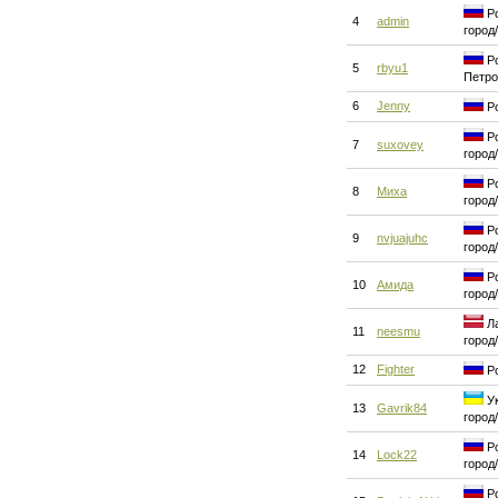
Ро
4
admin
город
Ро
5
rbyu1
Петро
6
Jenny
Ро
Ро
7
suxovey
город
Ро
8
Миха
город
Ро
9
nvjuajuhc
город
Ро
10
Амида
город
Ла
11
neesmu
город
12
Fighter
Ро
Ук
13
Gavrik84
город
Ро
14
Lock22
город
Ро