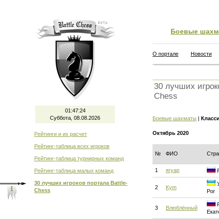
Боевые шахм
О портале
Новости
30 лучших игроко
Chess
01:47:25
Суббота, 08.08.2026
Боевые шахматы
|
Класс
Октябрь 2020
Рейтинги и их расчет
Рейтинг-таблица всех игроков
№
ФИО
Стра
Рейтинг-таблица турнирных команд
1
ягуар
Рейтинг-таблица малых команд
Р
30 лучших игроков портала Battle-
У
2
Kym
Chess
Рог
Р
3
Влюблённый
Екат