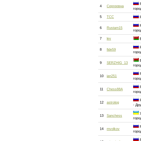
Р
4
Сергеевна
горо
5
ТСС
Р
Р
6
Rustam15
горо
7
lev
Б
Р
8
fide59
горо
Б
9
SERZHIG_13
горо
Р
10
ian251
горо
Р
11
Chess88A
горо
Р
12
astrolog
- Др
У
13
Sanchess
горо
Р
14
mvolkov
горо
Р