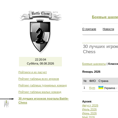
Боевые шахм
О портале
Новости
30 лучших игроко
Chess
22:20:05
Суббота, 08.08.2026
Боевые шахматы
|
Класс
Январь 2026
Рейтинги и их расчет
Рейтинг-таблица всех игроков
№
ФИО
Страна
Рейтинг-таблица турнирных команд
1
Kym
Украина - 
Рейтинг-таблица малых команд
30 лучших игроков портала Battle-
Архив
:
Chess
Август 2026
Июль 2026
Июнь 2026
Май 2026