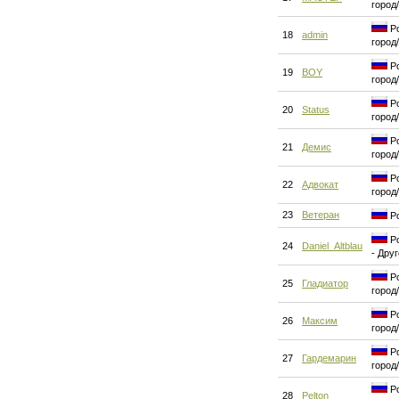
город
Ро
18
admin
город
Ро
19
BOY
город
Ро
20
Status
город
Ро
21
Демис
город
Ро
22
Адвокат
город
23
Ветеран
Ро
Ро
24
Daniel_Altblau
- Дру
Ро
25
Гладиатор
город
Ро
26
Максим
город
Ро
27
Гардемарин
город
Ро
28
Pelton