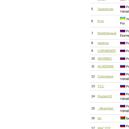
Ро
5
Залепехин
город
Ук
6
Kym
Рог
Ро
7
Влюблённый
Екате
8
papinpa
Ро
9
CARABINER
Ро
10
ARXIMED
Ро
11
ACADEMIK
Ро
Ро
12
Сергеевна
город
13
ТСС
Ро
Ро
14
Rustam15
город
Ро
15
_Alkanphel_
город
16
lev
Бе
Ро
17
MACTEP