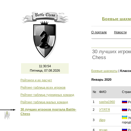
Боевые шахм
О портале
Новости
30 лучших игроко
Chess
11:30:55
Пятница, 07.08.2026
Боевые шахматы
|
Класс
Январь 2020
Рейтинги и их расчет
Рейтинг-таблица всех игроков
№
ФИО
Стран
Рейтинг-таблица турнирных команд
1
sasha1960
Рейтинг-таблица малых команд
Ро
30 лучших игроков портала Battle-
2
УТЯТЯ
Ро
Chess
Ук
3
Aleg
город
4
ягуар
Ро