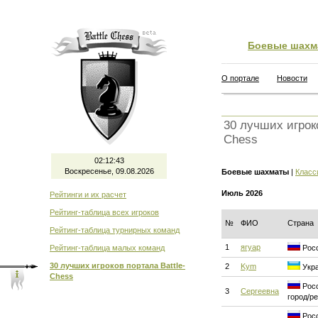
Боевые шахм
О портале
Новости
30 лучших игроко
Chess
02:12:43
Воскресенье, 09.08.2026
Боевые шахматы
|
Класс
Июль 2026
Рейтинги и их расчет
Рейтинг-таблица всех игроков
№
ФИО
Страна
Рейтинг-таблица турнирных команд
1
ягуар
Рейтинг-таблица малых команд
Росс
30 лучших игроков портала Battle-
2
Kym
Укра
Chess
Росс
3
Сергеевна
город/р
Росс