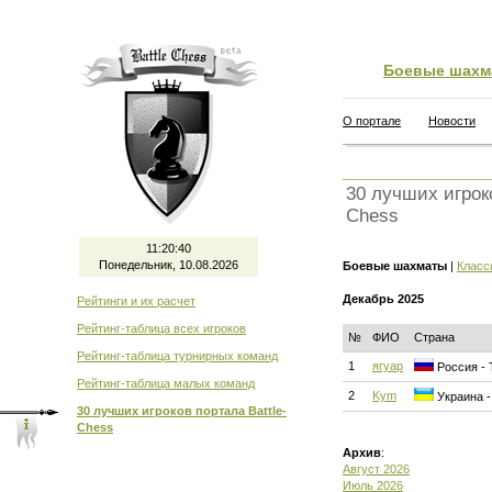
Боевые шахм
О портале
Новости
30 лучших игроко
Chess
11:20:41
Понедельник, 10.08.2026
Боевые шахматы
|
Класс
Декабрь 2025
Рейтинги и их расчет
Рейтинг-таблица всех игроков
№
ФИО
Страна
Рейтинг-таблица турнирных команд
1
ягуар
Россия - 
Рейтинг-таблица малых команд
2
Kym
Украина -
30 лучших игроков портала Battle-
Chess
Архив
:
Август 2026
Июль 2026