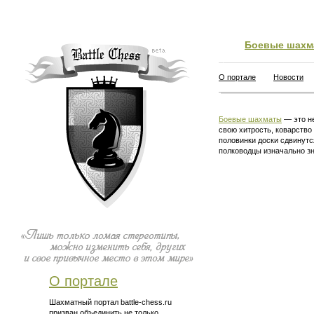
Боевые шахм
О портале
Новости
Боевые шахматы
— это не
свою хитрость, коварство
половинки доски сдвинутс
полководцы изначально зн
О портале
Шахматный портал battle-chess.ru
призван объединить не только