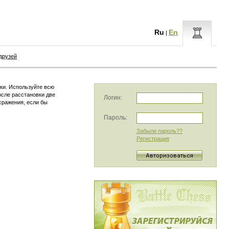
Ru
En
|
друзей
ки. Используйте всю
осле расстановки две
Логин:
сражения, если бы
Пароль:
Забыли пароль??
Регистрация