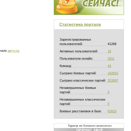
Статистика портала
Зарегистрированных
пользователей:
41268
ачало
августа
.
Активных пользователей:
16
Пользователи онлайн:
2911
Команд:
44
Сыграно боевых партий:
162816
Сыграно классических партий:
253097
Незавершенных боевых
партий:
0
Незавершенных классических
партий:
0
Боевых расстановок в базе:
63919