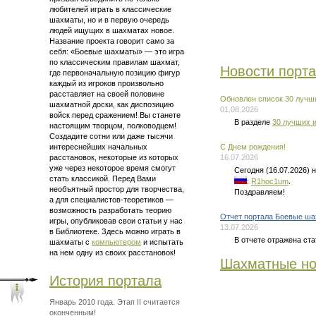
любителей играть в классические
шахматы, но и в первую очередь
людей ищущих в шахматах новое.
Название проекта говорит само за
себя: «Боевые шахматы» — это
игра
по классическим правилам шахмат
,
Новости порт
где первоначальную позицию фигур
каждый из игроков произвольно
расставляет на своей половине
Обновлен список 30 лучши
шахматной доски, как диспозицию
01.08.2026
войск перед сражением! Вы станете
В разделе
30 лучших и
настоящим творцом, полководцем!
Создадите сотни или даже тысячи
интереснейших начальных
C Днем рождения!
расстановок, некоторые из которых
16.07.2026
уже через некоторое время смогут
Сегодня (16.07.2026)
стать классикой. Перед Вами
:
R1hoc1um
.
необъятный простор для творчества,
Поздравляем!
а для
специалистов-теоретиков —
возможность разработать теорию
Отчет портала Боевые ша
игры, опубликовав свои статьи у нас
13.07.2026
в Библиотеке. Здесь можно
играть в
В отчете отражена ста
шахматы
с
компьютером
и испытать
на нем одну из своих расстановок!
Шахматные но
История портала
Январь 2010 года. Этап II считается
оконченным!