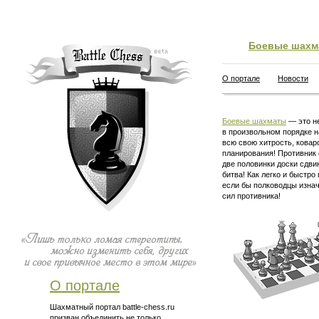
Боевые шахм
О портале
Новости
Боевые шахматы
— это не
в произвольном порядке н
всю свою хитрость, ковар
планирования! Противник 
две половинки доски сдви
битва! Как легко и быстро
если бы полководцы изна
сил противника!
О портале
Шахматный портал battle-chess.ru
призван объединить не только