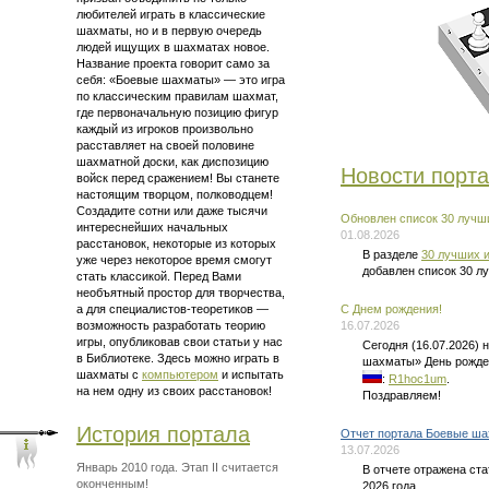
любителей играть в классические
шахматы, но и в первую очередь
людей ищущих в шахматах новое.
Название проекта говорит само за
себя: «Боевые шахматы» — это
игра
по классическим правилам шахмат
,
где первоначальную позицию фигур
каждый из игроков произвольно
расставляет на своей половине
шахматной доски, как диспозицию
Новости порт
войск перед сражением! Вы станете
настоящим творцом, полководцем!
Создадите сотни или даже тысячи
Обновлен список 30 лучши
интереснейших начальных
01.08.2026
расстановок, некоторые из которых
В разделе
30 лучших и
уже через некоторое время смогут
добавлен список 30 л
стать классикой. Перед Вами
необъятный простор для творчества,
а для
специалистов-теоретиков —
C Днем рождения!
возможность разработать теорию
16.07.2026
игры, опубликовав свои статьи у нас
Сегодня (16.07.2026)
в Библиотеке. Здесь можно
играть в
шахматы» День рожде
шахматы
с
компьютером
и испытать
:
R1hoc1um
.
на нем одну из своих расстановок!
Поздравляем!
История портала
Отчет портала Боевые ша
13.07.2026
Январь 2010 года. Этап II считается
В отчете отражена ст
оконченным!
2026 года.