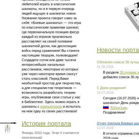
любителей играть в классические
шахматы, но и в первую очередь
людей ищущих в шахматах новое.
Название проекта говорит само за
себя: «Боевые шахматы» — это
игра
по классическим правилам шахмат
,
где первоначальную позицию фигур
каждый из игроков произвольно
расставляет на своей половине
шахматной доски, как диспозицию
Новости порт
войск перед сражением! Вы станете
настоящим творцом, полководцем!
Создадите сотни или даже тысячи
Обновлен список 30 лучши
интереснейших начальных
01.08.2026
расстановок, некоторые из которых
В разделе
30 лучших и
уже через некоторое время смогут
добавлен список 30 л
стать классикой. Перед Вами
необъятный простор для творчества,
а для
специалистов-теоретиков —
C Днем рождения!
возможность разработать теорию
16.07.2026
игры, опубликовав свои статьи у нас
Сегодня (16.07.2026)
в Библиотеке. Здесь можно
играть в
шахматы» День рожде
шахматы
с
компьютером
и испытать
:
R1hoc1um
.
на нем одну из своих расстановок!
Поздравляем!
История портала
Отчет портала Боевые ша
13.07.2026
Январь 2010 года. Этап II считается
В отчете отражена ст
оконченным!
2026 года.