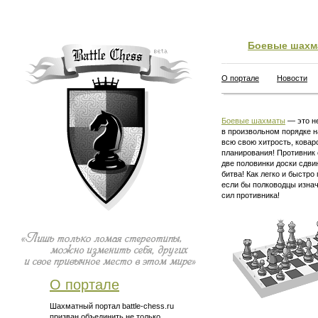
Боевые шахм
О портале
Новости
Боевые шахматы
— это не
в произвольном порядке н
всю свою хитрость, ковар
планирования! Противник 
две половинки доски сдви
битва! Как легко и быстро
если бы полководцы изна
сил противника!
О портале
Шахматный портал battle-chess.ru
призван объединить не только