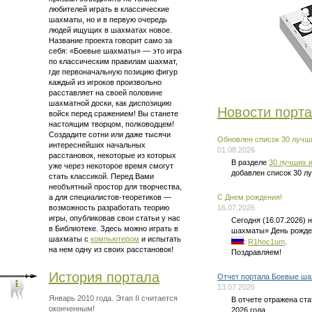
любителей играть в классические
шахматы, но и в первую очередь
людей ищущих в шахматах новое.
Название проекта говорит само за
себя: «Боевые шахматы» — это
игра
по классическим правилам шахмат
,
где первоначальную позицию фигур
каждый из игроков произвольно
расставляет на своей половине
шахматной доски, как диспозицию
Новости порт
войск перед сражением! Вы станете
настоящим творцом, полководцем!
Создадите сотни или даже тысячи
Обновлен список 30 лучши
интереснейших начальных
01.08.2026
расстановок, некоторые из которых
В разделе
30 лучших и
уже через некоторое время смогут
добавлен список 30 л
стать классикой. Перед Вами
необъятный простор для творчества,
а для
специалистов-теоретиков —
C Днем рождения!
возможность разработать теорию
16.07.2026
игры, опубликовав свои статьи у нас
Сегодня (16.07.2026)
в Библиотеке. Здесь можно
играть в
шахматы» День рожде
шахматы
с
компьютером
и испытать
:
R1hoc1um
.
на нем одну из своих расстановок!
Поздравляем!
История портала
Отчет портала Боевые ша
13.07.2026
Январь 2010 года. Этап II считается
В отчете отражена ст
оконченным!
2026 года.