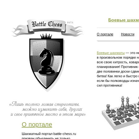
Боевые шахм
О портале
Новости
Боевые шахматы
— это не
в произвольном порядке н
всю свою хитрость, ковар
планирования! Противник 
две половинки доски сдви
битва! Как легко и быстро
если бы полководцы изна
сил противника!
О портале
Шахматный портал battle-chess.ru
призван объединить не только