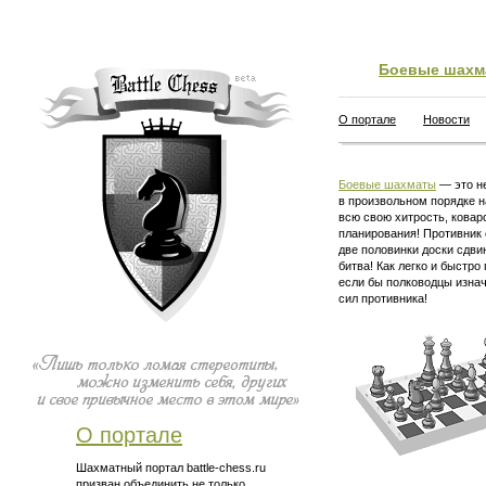
Боевые шахм
О портале
Новости
Боевые шахматы
— это не
в произвольном порядке н
всю свою хитрость, ковар
планирования! Противник 
две половинки доски сдви
битва! Как легко и быстро
если бы полководцы изна
сил противника!
О портале
Шахматный портал battle-chess.ru
призван объединить не только