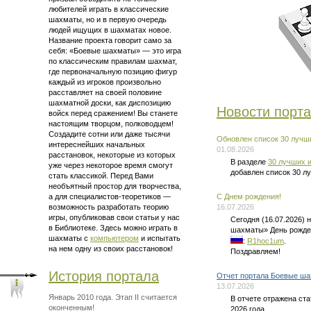
любителей играть в классические
шахматы, но и в первую очередь
людей ищущих в шахматах новое.
Название проекта говорит само за
себя: «Боевые шахматы» — это
игра
по классическим правилам шахмат
,
где первоначальную позицию фигур
каждый из игроков произвольно
расставляет на своей половине
шахматной доски, как диспозицию
Новости порт
войск перед сражением! Вы станете
настоящим творцом, полководцем!
Создадите сотни или даже тысячи
Обновлен список 30 лучши
интереснейших начальных
01.08.2026
расстановок, некоторые из которых
В разделе
30 лучших и
уже через некоторое время смогут
добавлен список 30 л
стать классикой. Перед Вами
необъятный простор для творчества,
а для
специалистов-теоретиков —
C Днем рождения!
возможность разработать теорию
16.07.2026
игры, опубликовав свои статьи у нас
Сегодня (16.07.2026)
в Библиотеке. Здесь можно
играть в
шахматы» День рожде
шахматы
с
компьютером
и испытать
:
R1hoc1um
.
на нем одну из своих расстановок!
Поздравляем!
История портала
Отчет портала Боевые ша
13.07.2026
Январь 2010 года. Этап II считается
В отчете отражена ст
оконченным!
2026 года.