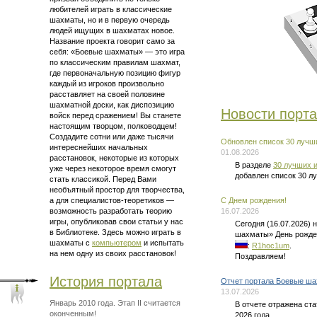
любителей играть в классические
шахматы, но и в первую очередь
людей ищущих в шахматах новое.
Название проекта говорит само за
себя: «Боевые шахматы» — это
игра
по классическим правилам шахмат
,
где первоначальную позицию фигур
каждый из игроков произвольно
расставляет на своей половине
шахматной доски, как диспозицию
Новости порт
войск перед сражением! Вы станете
настоящим творцом, полководцем!
Создадите сотни или даже тысячи
Обновлен список 30 лучши
интереснейших начальных
01.08.2026
расстановок, некоторые из которых
В разделе
30 лучших и
уже через некоторое время смогут
добавлен список 30 л
стать классикой. Перед Вами
необъятный простор для творчества,
а для
специалистов-теоретиков —
C Днем рождения!
возможность разработать теорию
16.07.2026
игры, опубликовав свои статьи у нас
Сегодня (16.07.2026)
в Библиотеке. Здесь можно
играть в
шахматы» День рожде
шахматы
с
компьютером
и испытать
:
R1hoc1um
.
на нем одну из своих расстановок!
Поздравляем!
История портала
Отчет портала Боевые ша
13.07.2026
Январь 2010 года. Этап II считается
В отчете отражена ст
оконченным!
2026 года.