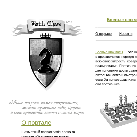
Боевые шахм
О портале
Новости
Боевые шахматы
— это не
в произвольном порядке н
всю свою хитрость, ковар
планирования! Противник 
две половинки доски сдви
битва! Как легко и быстро
если бы полководцы изна
сил противника!
О портале
Шахматный портал battle-chess.ru
призван объединить не только