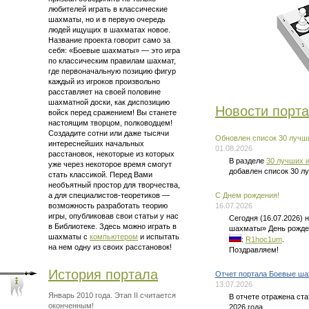
любителей играть в классические
шахматы, но и в первую очередь
людей ищущих в шахматах новое.
Название проекта говорит само за
себя: «Боевые шахматы» — это
игра
по классическим правилам шахмат
,
где первоначальную позицию фигур
каждый из игроков произвольно
расставляет на своей половине
шахматной доски, как диспозицию
Новости порт
войск перед сражением! Вы станете
настоящим творцом, полководцем!
Создадите сотни или даже тысячи
Обновлен список 30 лучши
интереснейших начальных
01.08.2026
расстановок, некоторые из которых
В разделе
30 лучших и
уже через некоторое время смогут
добавлен список 30 л
стать классикой. Перед Вами
необъятный простор для творчества,
а для
специалистов-теоретиков —
C Днем рождения!
возможность разработать теорию
16.07.2026
игры, опубликовав свои статьи у нас
Сегодня (16.07.2026)
в Библиотеке. Здесь можно
играть в
шахматы» День рожде
шахматы
с
компьютером
и испытать
:
R1hoc1um
.
на нем одну из своих расстановок!
Поздравляем!
История портала
Отчет портала Боевые ша
13.07.2026
Январь 2010 года. Этап II считается
В отчете отражена ст
оконченным!
2026 года.