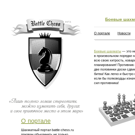
Боевые шахм
О портале
Новости
Боевые шахматы
— это не
в произвольном порядке н
всю свою хитрость, ковар
планирования! Противник 
две половинки доски сдви
битва! Как легко и быстро
если бы полководцы изна
сил противника!
О портале
Шахматный портал battle-chess.ru
призван объединить не только