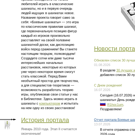
любителей играть в классические
шахматы, но и в первую очередь
людей ищущих в шахматах новое.
Название проекта говорит само за
себя: «Боевые шахматы» — это
игра
по классическим правилам шахмат
,
где первоначальную позицию фигур
каждый из игроков произвольно
расставляет на своей половине
шахматной доски, как диспозицию
Новости порт
войск перед сражением! Вы станете
настоящим творцом, полководцем!
Создадите сотни или даже тысячи
Обновлен список 30 лучши
интереснейших начальных
01.08.2026
расстановок, некоторые из которых
В разделе
30 лучших и
уже через некоторое время смогут
добавлен список 30 л
стать классикой. Перед Вами
необъятный простор для творчества,
а для
специалистов-теоретиков —
C Днем рождения!
возможность разработать теорию
16.07.2026
игры, опубликовав свои статьи у нас
Сегодня (16.07.2026)
в Библиотеке. Здесь можно
играть в
шахматы» День рожде
шахматы
с
компьютером
и испытать
:
R1hoc1um
.
на нем одну из своих расстановок!
Поздравляем!
История портала
Отчет портала Боевые ша
13.07.2026
Январь 2010 года. Этап II считается
В отчете отражена ст
оконченным!
2026 года.