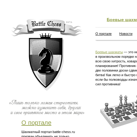
Боевые шахм
О портале
Новости
Боевые шахматы
— это не
в произвольном порядке н
всю свою хитрость, ковар
планирования! Противник 
две половинки доски сдви
битва! Как легко и быстро
если бы полководцы изна
сил противника!
О портале
Шахматный портал battle-chess.ru
призван объединить не только